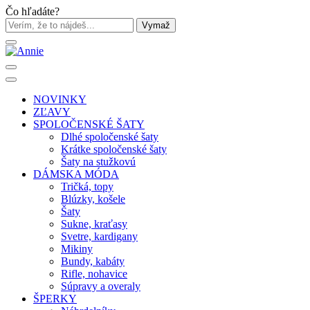
Čo hľadáte?
Vymaž
NOVINKY
ZĽAVY
SPOLOČENSKÉ ŠATY
Dlhé spoločenské šaty
Krátke spoločenské šaty
Šaty na stužkovú
DÁMSKA MÓDA
Tričká, topy
Blúzky, košele
Šaty
Sukne, kraťasy
Svetre, kardigany
Mikiny
Bundy, kabáty
Rifle, nohavice
Súpravy a overaly
ŠPERKY