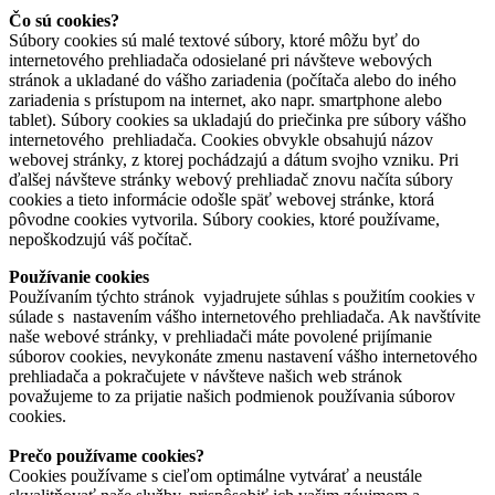
Čo sú cookies?
Súbory cookies sú malé textové súbory, ktoré môžu byť do
internetového prehliadača odosielané pri návšteve webových
stránok a ukladané do vášho zariadenia (počítača alebo do iného
zariadenia s prístupom na internet, ako napr. smartphone alebo
tablet). Súbory cookies sa ukladajú do priečinka pre súbory vášho
internetového prehliadača. Cookies obvykle obsahujú názov
webovej stránky, z ktorej pochádzajú a dátum svojho vzniku. Pri
ďalšej návšteve stránky webový prehliadač znovu načíta súbory
cookies a tieto informácie odošle späť webovej stránke, ktorá
pôvodne cookies vytvorila. Súbory cookies, ktoré používame,
nepoškodzujú váš počítač.
Používanie cookies
Používaním týchto stránok vyjadrujete súhlas s použitím cookies v
súlade s nastavením vášho internetového prehliadača. Ak navštívite
naše webové stránky, v prehliadači máte povolené prijímanie
súborov cookies, nevykonáte zmenu nastavení vášho internetového
prehliadača a pokračujete v návšteve našich web stránok
považujeme to za prijatie našich podmienok používania súborov
cookies.
Prečo používame cookies?
Cookies používame s cieľom optimálne vytvárať a neustále