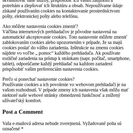
skvalitňovať naše služby, prispôsobiť ich vašim záujmom a
potrebám a zlepšovať ich štruktúru a obsah. Nepoužívame údaje
získané používaním cookies na kontaktovanie prostredníctvom
pošty, elektronickej pošty alebo telefónu.
Ako môžete nastavenia cookies zmeniť?
Väčšina internetových prehliadačov je pôvodne nastavená na
automatické akceptovanie cookies. Toto nastavenie môžete zmeniť
zablokovaním cookies alebo upozornením v prípade, že sa majú
cookies poslať do vášho zariadenia. Inštrukcie na zmenu cookies
nájdete vo voľbe „ pomoc“ každého prehliadača. Ak používate
rozličné zariadenia na prístup k stránkam (napr. počítač, smartphone,
tablet), odporúčame každý prehliadač na každom zariadení
prispôsobiť vašim preferenciám nastavenia cookies.
Prečo si ponechať nastavenie cookies?
Používanie cookies a ich povolenie vo webovom prehliadači je na
vašom rozhodnutí. V prípade zmeny ich nastavenia však môžu mať
niektoré naše webové stránky obmedzenú funkčnosť a znížený
užívateľský komfort.
Post a Comment
Vaša e-mailová adresa nebude zverejnená.
Vyžadované polia sú
označené
*