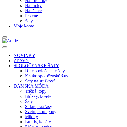
Náhrdelníky
Náramky
Náušnice
Prstene
Sety
Moje konto
NOVINKY
ZĽAVY
SPOLOČENSKÉ ŠATY
Dlhé spoločenské šaty
Krátke spoločenské šaty
Šaty na stužkovú
DÁMSKA MÓDA
Tričká, topy
Blúzky, košele
Šaty
Sukne, kraťasy
Svetre, kardigany
Mikiny
Bundy, kabáty
Rifle, nohavice