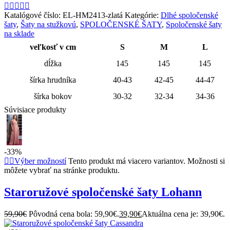
Katalógové číslo:
EL-HM2413-zlatá
Kategórie:
Dlhé spoločenské
šaty
,
Šaty na stužkovú
,
SPOLOČENSKÉ ŠATY
,
Spoločenské šaty
na sklade
veľkosť v cm
S
M
L
dĺžka
145
145
145
šírka hrudníka
40-43
42-45
44-47
šírka bokov
30-32
32-34
34-36
Súvisiace produkty
-33%
Výber možností
Tento produkt má viacero variantov. Možnosti si
môžete vybrať na stránke produktu.
Staroružové spoločenské šaty Lohann
59,90
€
Pôvodná cena bola: 59,90€.
39,90
€
Aktuálna cena je: 39,90€.