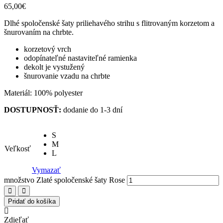
65,00
€
Dlhé spoločenské šaty priliehavého strihu s flitrovaným korzetom a
šnurovaním na chrbte.
korzetový vrch
odopínateľné nastaviteľné ramienka
dekolt je vystužený
šnurovanie vzadu na chrbte
Materiál: 100% polyester
DOSTUPNOSŤ:
dodanie do 1-3 dní
S
M
Veľkosť
L
Vymazať
množstvo Zlaté spoločenské šaty Rose
Pridať do košíka
Zdieľať