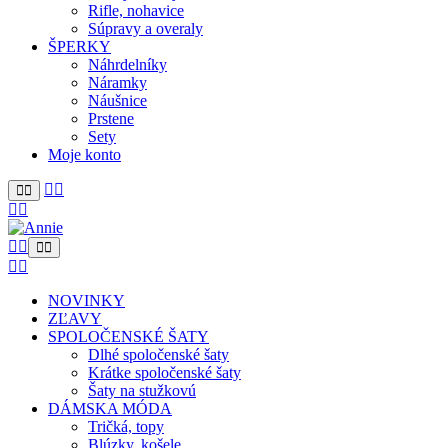
Rifle, nohavice
Súpravy a overaly
ŠPERKY
Náhrdelníky
Náramky
Náušnice
Prstene
Sety
Moje konto
NOVINKY
ZĽAVY
SPOLOČENSKÉ ŠATY
Dlhé spoločenské šaty
Krátke spoločenské šaty
Šaty na stužkovú
DÁMSKA MÓDA
Tričká, topy
Blúzky, košele