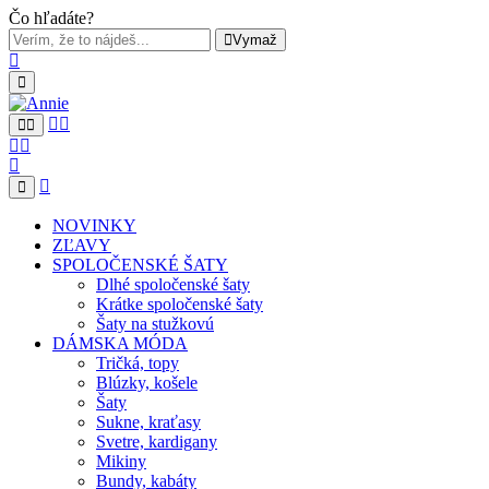
Čo hľadáte?
Vymaž
NOVINKY
ZĽAVY
SPOLOČENSKÉ ŠATY
Dlhé spoločenské šaty
Krátke spoločenské šaty
Šaty na stužkovú
DÁMSKA MÓDA
Tričká, topy
Blúzky, košele
Šaty
Sukne, kraťasy
Svetre, kardigany
Mikiny
Bundy, kabáty