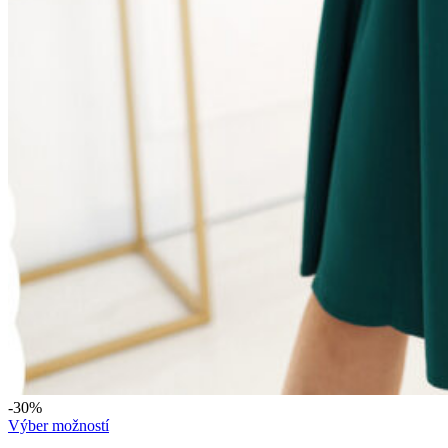
-30%
Tento
Výber možností
produkt