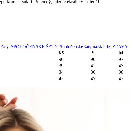
parkom na sukni. Príjemný, mierne elastický materiál.
 šaty
,
SPOLOČENSKÉ ŠATY
,
Spoločenské šaty na sklade
,
ZĽAVY
XS
S
M
96
96
97
39
41
43
34
36
38
42
45
47