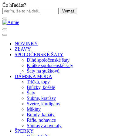
Čo hľadáte?
Vymaž
NOVINKY
ZĽAVY
SPOLOČENSKÉ ŠATY
Dlhé spoločenské šaty
Krátke spoločenské šaty
Šaty na stužkovú
DÁMSKA MÓDA
Tričká, topy
Blúzky, košele
Šaty
Sukne, kraťasy
Svetre, kardigany
Mikiny
Bundy, kabáty
Rifle, nohavice
Súpravy a overaly
ŠPERKY