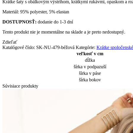
Krátke šaty s obálkovým výstrihom, krátkymi rukávmi, opaskom a roz
Materiál: 95% polyester, 5% elastan
DOSTUPNOSŤ:
dodanie do 1-3 dní
Tento produkt nie je momentálne na sklade a je preto nedostupný.
Zdieľať
Katalógové číslo:
SK-NU-479-béžová
Kategórie:
Krátke spoločenské
veľkosť v cm
dĺžka
šírka v podpazuší
šírka v páse
šírka bokov
Súvisiace produkty