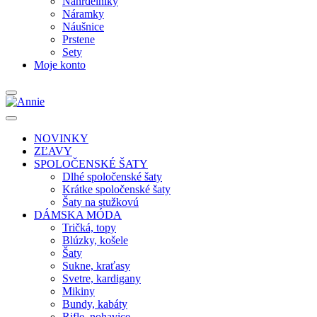
Náhrdelníky
Náramky
Náušnice
Prstene
Sety
Moje konto
NOVINKY
ZĽAVY
SPOLOČENSKÉ ŠATY
Dlhé spoločenské šaty
Krátke spoločenské šaty
Šaty na stužkovú
DÁMSKA MÓDA
Tričká, topy
Blúzky, košele
Šaty
Sukne, kraťasy
Svetre, kardigany
Mikiny
Bundy, kabáty
Rifle, nohavice